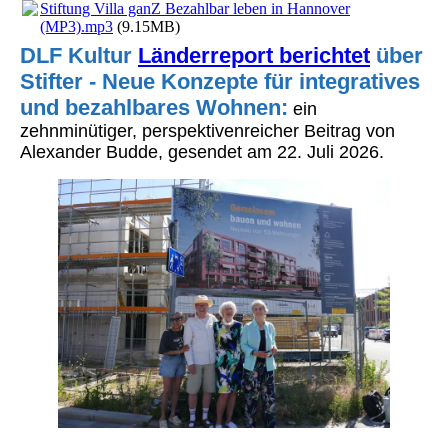
Stiftung Villa ganZ Bezahlbar leben in Hannover
(MP3).mp3
(9.15MB)
DLF Kultur
Länderreport berichtet
über
Stifter - Neue Konzepte für integratives
und bezahlbares Wohnen:
ein
zehnminütiger, perspektivenreicher Beitrag von
Alexander Budde, gesendet am 22. Juli 2026.