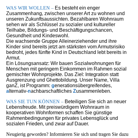
WAS WIR WOLLEN
–
Es besteht ein enger
Zusammenhang, zwischen unserer Art zu wohnen und
unseren Zukunftsaussichten. Bezahlbaren Wohnraum
sehen wir als Schlüssel zu sozialer und kultureller
Teilhabe, Bildungs- und Beschäftigungschancen,
Gesundheit und Kindeswohl.
Die wachsende Gruppe Alleinerziehender und ihre
Kinder sind bereits jetzt am stärksten vom Armutsrisiko
bedroht, jedes fünfte Kind in Deutschland lebt bereits in
Armut.
Ein Lösungsansatz: Wir bauen Sozialwohnungen für
Menschen mit geringem Einkommen im Rahmen sozial
gemischter Wohnprojekte. Das Ziel: Integration statt
Ausgrenzung und Ghettobildung. Unser Name, Villa
ganZ, ist Programm:
g
enerationsübergreifendes,
a
lternativ-
n
achbarschaftliches
Z
usammenleben.
WAS SIE TUN KÖNNEN
–
Beteiligen Sie sich an neuer
Lebensfreude. Mit preiswürdigem Wohnraum in
kooperativen Wohnformen schaffen Sie günstige
Rahmenbedingungen für privates Lebensglück und
sozialen Frieden, und zwar auf Dauer.
Neugierig geworden? Informieren Sie sich und tragen Sie dazu