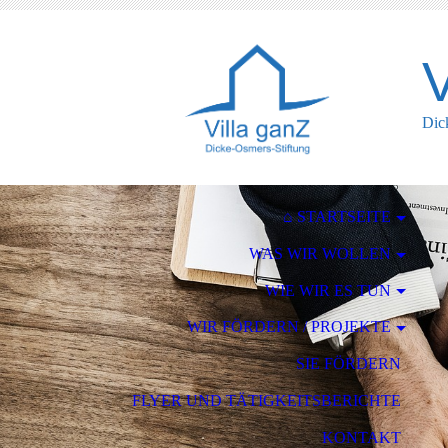
V
Dic
⌂ STARTSEITE
WAS WIR WOLLEN
WIE WIR ES TUN
WIR FÖRDERN / PROJEKTE
SIE FÖRDERN
FLYER UND TÄTIGKEITSBERICHTE
KONTAKT