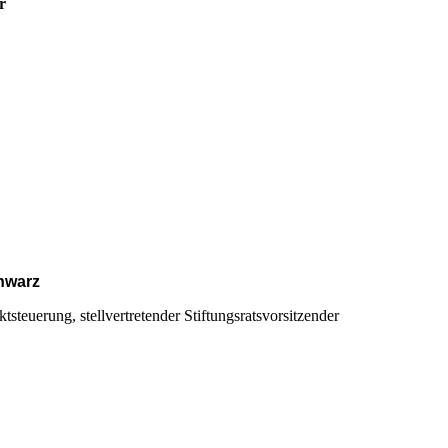
r
chwarz
ktsteuerung, stellvertretender Stiftungsratsvorsitzender