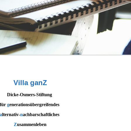
Villa ganZ
Dicke-Osmers-Stiftung
für
g
enerationsübergreifendes
a
lternativ-
n
achbarschaftliches
Z
usammenleben