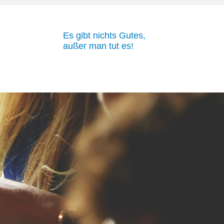
Es gibt nichts Gutes,
außer man tut es!