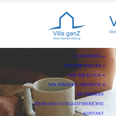
V
Dic
⌂ STARTSEITE
WAS WIR WOLLEN
WIE WIR ES TUN
WIR FÖRDERN / PROJEKTE
SIE FÖRDERN
FLYER UND TÄTIGKEITSBERICHTE
KONTAKT